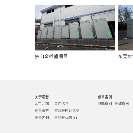
佛山金雄盛项目
东莞华
关于霍普
项目案例
公司介绍
合作伙伴
绿能案例
绿建案例
霍普荣誉
霍普杯国际竞赛
霍普内刊
普霍杯优秀设计