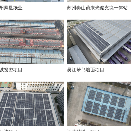
苏州狮山蔚来光储充换一体站
阳凤凰纸业
城投资项目
吴江笨鸟墙面项目