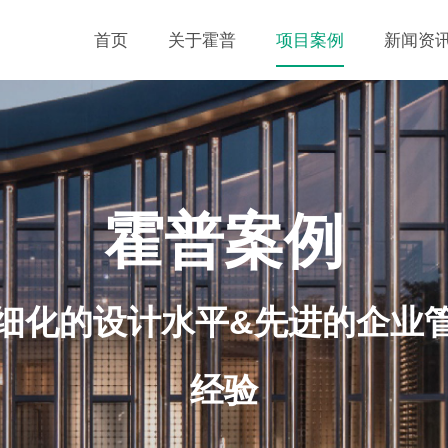
首页
关于霍普
项目案例
新闻资
霍普案例
细化的设计水平&先进的企业
经验