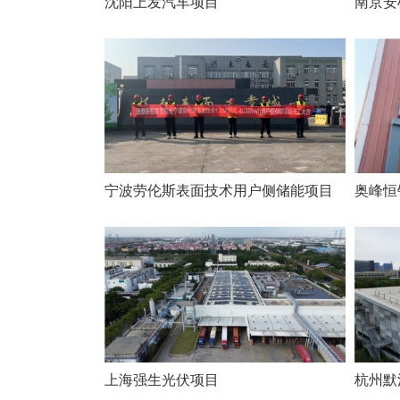
沈阳上发汽车项目
南京安
奥峰恒
宁波劳伦斯表⾯技术⽤户侧储能项⽬
上海强生光伏项目
杭州默